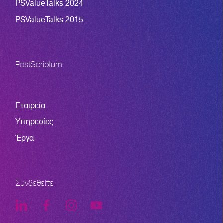
PSValueTalks 2024
PSValueTalks 2015
PostScriptum
Εταιρεία
Υπηρεσίες
Έργα
Συνδεθείτε