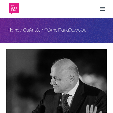
Skip
to
the
content
Home
Ομιλητές
Φώτης Παπαθανασίου