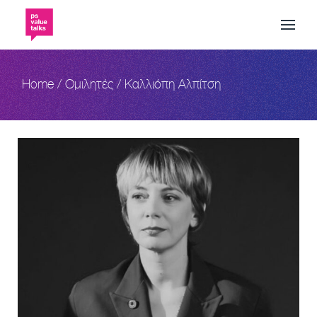
Skip
to
the
content
Home
Ομιλητές
Καλλιόπη Αλπίτση