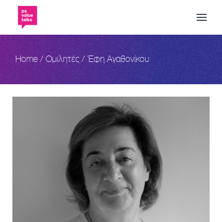
Skip
to
the
content
Home
Ομιλητές
Έφη Αγαθονίκου